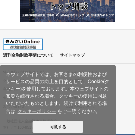
週刊金融財政事情について
サイトマップ
特定商取引法に基づく表記
プライバシーポリシー
本ウェブサイトでは、お客さまの利便性および
クッキーポリシー
ご利用案内
サービスの品質の向上を目的として、Cookie(ク
ッキー)を使用しております。本ウェブサイトの
利用規約
Q&A
閲覧を続行される場合、クッキーの使用に同意
会社案内
著作権について
いただいたものとします。続けて利用される場
お問い合わせ
広告掲載について
合は
クッキーポリシー
をご一読ください。
一般社団法人金融財政事情研究会
同意する
本社／〒160-8519 東京都新宿区南元町19