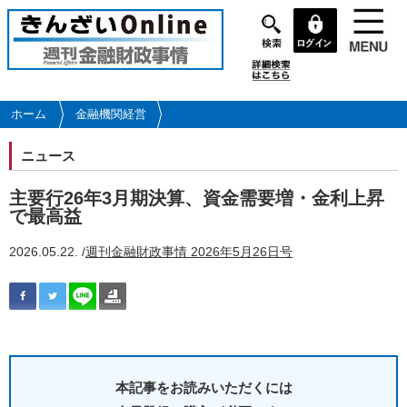
メ
イ
ン
コ
ン
テ
ホーム
金融機関経営
ン
ツ
ニュース
に
移
主要行26年3月期決算、資金需要増・金利上昇
動
で最高益
2026.05.22. /
週刊金融財政事情 2026年5月26日号
本記事をお読みいただくには