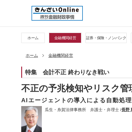
ホーム
金融機関経営
証券・保険・ノンバンク
ホーム
金融機関経営
特集
会計不正 終わりなき戦い
不正の予兆検知やリスク管
AIエージェントの導入による自動処
瓜生・糸賀法律事務所 弁護士・弁理士 /
長野 