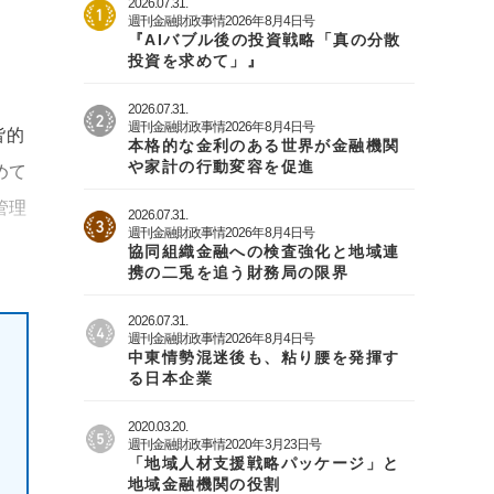
2026.07.31.
週刊金融財政事情2026年8月4日号
『AIバブル後の投資戦略「真の分散
投資を求めて」』
2026.07.31.
週刊金融財政事情2026年8月4日号
皆的
本格的な金利のある世界が金融機関
や家計の行動変容を促進
めて
管理
2026.07.31.
週刊金融財政事情2026年8月4日号
協同組織金融への検査強化と地域連
携の二兎を追う財務局の限界
2026.07.31.
週刊金融財政事情2026年8月4日号
中東情勢混迷後も、粘り腰を発揮す
る日本企業
2020.03.20.
週刊金融財政事情2020年3月23日号
「地域人材支援戦略パッケージ」と
地域金融機関の役割