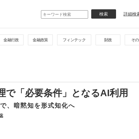
メ
イ
詳細検
ン
コ
ン
テ
金融行政
金融政策
フィンテック
財政
その
ン
ツ
に
移
動
理で「必要条件」となるAI利用
理で、暗黙知を形式知化へ
聡