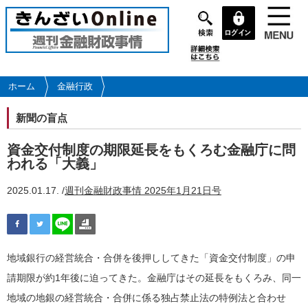
メ
イ
ン
コ
ン
テ
ホーム
金融行政
ン
ツ
新聞の盲点
に
移
資金交付制度の期限延長をもくろむ金融庁に問
動
われる「大義」
2025.01.17. /
週刊金融財政事情 2025年1月21日号
地域銀行の経営統合・合併を後押ししてきた「資金交付制度」の申
請期限が約1年後に迫ってきた。金融庁はその延長をもくろみ、同一
地域の地銀の経営統合・合併に係る独占禁止法の特例法と合わせ