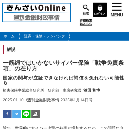
メ
イ
ン
コ
ン
テ
ホーム
証券・保険・ノンバンク
ン
ツ
解説
に
移
一筋縄ではいかないサイバー保険「戦争免責条
動
項」の在り方
国家の関与が立証できなければ補償を免れない可能性
も
損害保険事業総合研究所 研究部 主席研究員 /
濵田 和博
2025.01.10. /
週刊金融財政事情 2025年1月14日号
近年、世界的にサイバー攻撃の被害が増加するなか、この問題に企