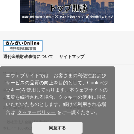
週刊金融財政事情について
サイトマップ
特定商取引法に基づく表記
プライバシーポリシー
本ウェブサイトでは、お客さまの利便性および
クッキーポリシー
ご利用案内
サービスの品質の向上を目的として、Cookie(ク
ッキー)を使用しております。本ウェブサイトの
利用規約
Q&A
閲覧を続行される場合、クッキーの使用に同意
会社案内
著作権について
いただいたものとします。続けて利用される場
お問い合わせ
広告掲載について
合は
クッキーポリシー
をご一読ください。
一般社団法人金融財政事情研究会
同意する
本社／〒160-8519 東京都新宿区南元町19