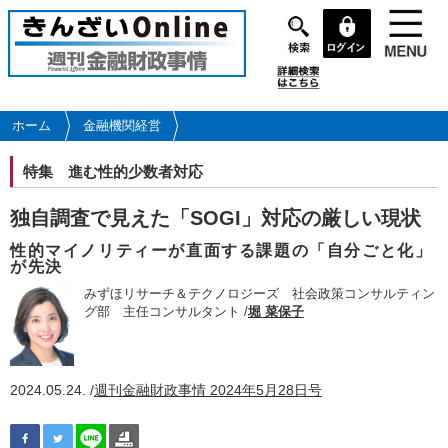
メ
イ
ン
コ
ン
テ
ホーム
金融機関経営
ン
ツ
特集
進む性的少数者対応
に
移
独自調査で見えた「SOGI」対応の厳しい現状
動
性的マイノリティーが直面する課題の「自分ごと化」
が先決
みずほリサーチ＆テクノロジーズ 社会政策コンサルティン
グ部 主任コンサルタント /
堀 菜保子
2024.05.24. /
週刊金融財政事情 2024年5月28日号