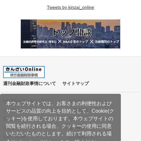
Tweets by kinzai_online
週刊金融財政事情について
サイトマップ
特定商取引法に基づく表記
プライバシーポリシー
本ウェブサイトでは、お客さまの利便性および
クッキーポリシー
ご利用案内
サービスの品質の向上を目的として、Cookie(ク
ッキー)を使用しております。本ウェブサイトの
利用規約
Q&A
閲覧を続行される場合、クッキーの使用に同意
会社案内
著作権について
いただいたものとします。続けて利用される場
お問い合わせ
広告掲載について