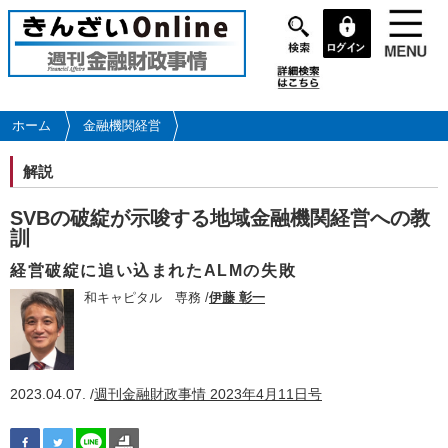
メ
イ
ン
コ
ン
テ
ホーム
金融機関経営
ン
ツ
解説
に
移
SVBの破綻が示唆する地域金融機関経営への教
動
訓
経営破綻に追い込まれたALMの失敗
和キャピタル 専務 /
伊藤 彰一
2023.04.07. /
週刊金融財政事情 2023年4月11日号