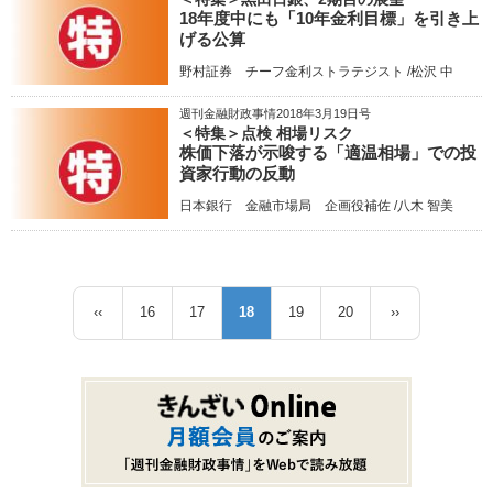
18年度中にも「10年金利目標」を引き上
げる公算
野村証券 チーフ金利ストラテジスト /松沢 中
週刊金融財政事情2018年3月19日号
＜特集＞点検 相場リスク
株価下落が示唆する「適温相場」での投
資家行動の反動
日本銀行 金融市場局 企画役補佐 /八木 智美
ペ
‹‹
16
17
18
19
20
››
前
ペ
ペ
カ
ペ
ペ
次
ー
ペ
ー
ー
レ
ー
ー
ペ
ジ
ー
ジ
ジ
ン
ジ
ジ
ー
送
ジ
ト
ジ
り
ペ
ー