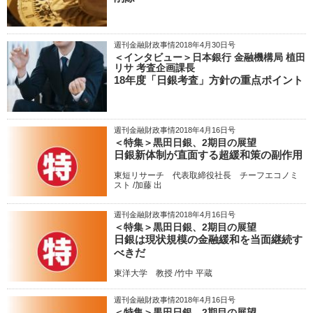
週刊金融財政事情2018年4月30日号
＜インタビュー＞日本銀行 金融機構局 植田
リサ 考査企画課長
18年度「日銀考査」方針の重点ポイント
週刊金融財政事情2018年4月16日号
＜特集＞黒田日銀、2期目の展望
日銀新体制が直面する超緩和策の副作用
東短リサーチ 代表取締役社長 チーフエコノミ
スト /加藤 出
週刊金融財政事情2018年4月16日号
＜特集＞黒田日銀、2期目の展望
日銀は現状規模の金融緩和を当面継続す
べきだ
東洋大学 教授 /竹中 平蔵
週刊金融財政事情2018年4月16日号
＜特集＞黒田日銀、2期目の展望