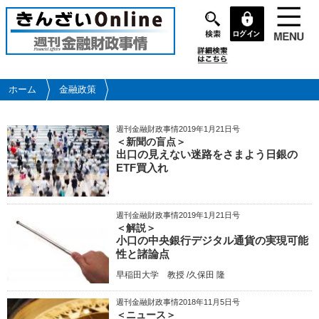
メ
イ
ン
コ
ン
テ
ホーム
金融政策
ン
ツ
週刊金融財政事情2019年1月21日号
に
＜新聞の盲点＞
移
出口の見えない迷路をさまよう日銀の
動
ETF買入れ
週刊金融財政事情2019年1月21日号
＜解説＞
小口の中央銀行デジタル通貨の実現可能
性と諸論点
早稲田大学 教授 /久保田 隆
週刊金融財政事情2018年11月5日号
＜ニュース＞