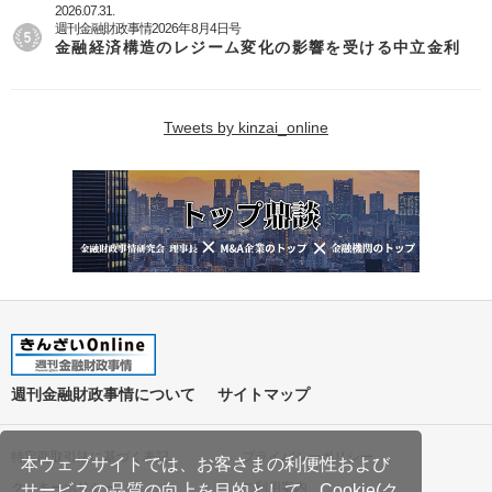
2026.07.31.
週刊金融財政事情2026年8月4日号
金融経済構造のレジーム変化の影響を受ける中立金利
Tweets by kinzai_online
週刊金融財政事情について
サイトマップ
特定商取引法に基づく表記
プライバシーポリシー
本ウェブサイトでは、お客さまの利便性および
クッキーポリシー
ご利用案内
サービスの品質の向上を目的として、Cookie(ク