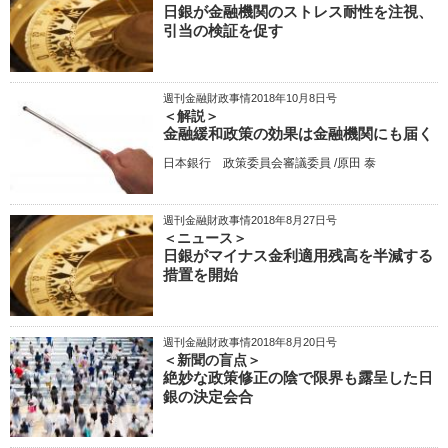
日銀が金融機関のストレス耐性を注視、
引当の検証を促す
週刊金融財政事情2018年10月8日号
＜解説＞
金融緩和政策の効果は金融機関にも届く
日本銀行 政策委員会審議委員 /原田 泰
週刊金融財政事情2018年8月27日号
＜ニュース＞
日銀がマイナス金利適用残高を半減する
措置を開始
週刊金融財政事情2018年8月20日号
＜新聞の盲点＞
絶妙な政策修正の陰で限界も露呈した日
銀の決定会合