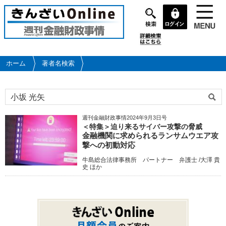
メ
イ
ン
コ
ン
テ
ホーム
著者名検索
ン
ツ
に
移
動
週刊金融財政事情2024年9月3日号
＜特集＞迫り来るサイバー攻撃の脅威
金融機関に求められるランサムウエア攻
撃への初動対応
牛島総合法律事務所 パートナー 弁護士 /大澤 貴
史 ほか