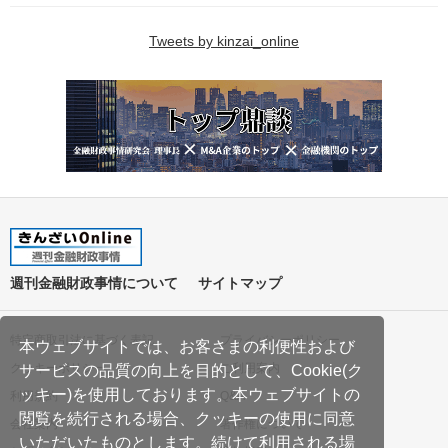
Tweets by kinzai_online
週刊金融財政事情について
サイトマップ
特定商取引法に基づく表記
プライバシーポリシー
本ウェブサイトでは、お客さまの利便性および
クッキーポリシー
ご利用案内
サービスの品質の向上を目的として、Cookie(ク
ッキー)を使用しております。本ウェブサイトの
利用規約
Q&A
閲覧を続行される場合、クッキーの使用に同意
会社案内
著作権について
いただいたものとします。続けて利用される場