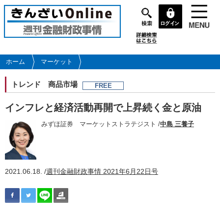
メ
イ
ン
コ
ン
テ
ホーム
マーケット
ン
ツ
トレンド
商品市場
FREE
に
移
インフレと経済活動再開で上昇続く金と原油
動
みずほ証券 マーケットストラテジスト /
中島 三養子
2021.06.18. /
週刊金融財政事情 2021年6月22日号