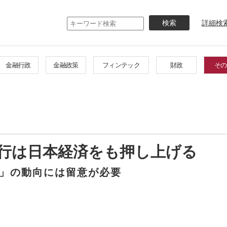
メ
イ
詳細検
ン
コ
ン
テ
金融行政
金融政策
フィンテック
財政
その
ン
ツ
に
移
動
行は日本経済をも押し上げる
」の動向には留意が必要