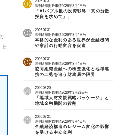
2026.07.31.
週刊金融財政事情2026年8月4日号
『AIバブル後の投資戦略「真の分散
投資を求めて」』
2026.07.31.
週刊金融財政事情2026年8月4日号
の
本格的な金利のある世界が金融機関
や家計の行動変容を促進
、日
2026.07.31.
週刊金融財政事情2026年8月4日号
協同組織金融への検査強化と地域連
携の二兎を追う財務局の限界
2020.03.20.
週刊金融財政事情2020年3月23日号
「地域人材支援戦略パッケージ」と
地域金融機関の役割
2026.07.31.
週刊金融財政事情2026年8月4日号
金融経済構造のレジーム変化の影響
を受ける中立金利