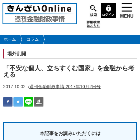
メ
イ
ン
コ
ン
テ
ホーム
コラム
ン
ツ
場外乱闘
に
移
「不安な個人、立ちすくむ国家」を金融から考
動
える
2017.10.02. /
週刊金融財政事情 2017年10月2日号
本記事をお読みいただくには