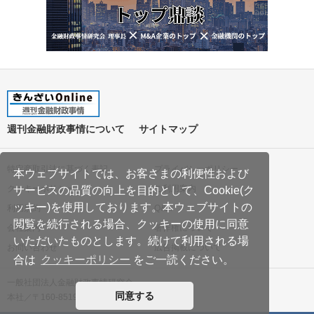
週刊金融財政事情について
サイトマップ
特定商取引法に基づく表記
プライバシーポリシー
本ウェブサイトでは、お客さまの利便性および
クッキーポリシー
ご利用案内
サービスの品質の向上を目的として、Cookie(ク
ッキー)を使用しております。本ウェブサイトの
利用規約
Q&A
閲覧を続行される場合、クッキーの使用に同意
会社案内
著作権について
いただいたものとします。続けて利用される場
お問い合わせ
広告掲載について
合は
クッキーポリシー
をご一読ください。
一般社団法人金融財政事情研究会
同意する
本社／〒160-8519 東京都新宿区南元町19