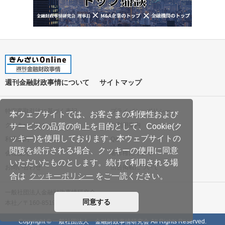
週刊金融財政事情について
サイトマップ
特定商取引法に基づく表記
プライバシーポリシー
本ウェブサイトでは、お客さまの利便性および
クッキーポリシー
ご利用案内
サービスの品質の向上を目的として、Cookie(ク
ッキー)を使用しております。本ウェブサイトの
利用規約
Q&A
閲覧を続行される場合、クッキーの使用に同意
会社案内
著作権について
いただいたものとします。続けて利用される場
お問い合わせ
広告掲載について
合は
クッキーポリシー
をご一読ください。
一般社団法人金融財政事情研究会
同意する
本社／〒160-8519 東京都新宿区南元町19
Copyright © 一般社団法人 金融財政事情研究会 All Rights Reserved.