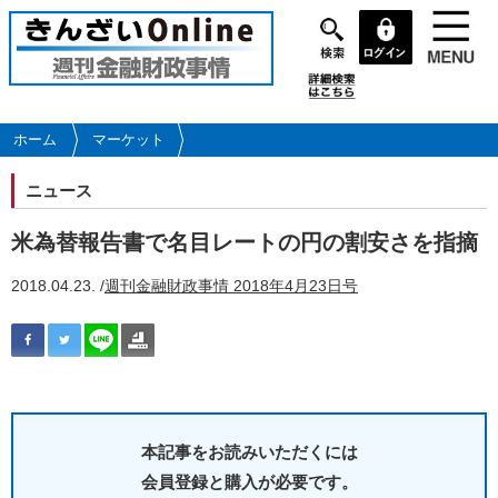
メ
イ
ン
コ
ン
テ
ホーム
マーケット
ン
ツ
ニュース
に
移
米為替報告書で名目レートの円の割安さを指摘
動
2018.04.23. /
週刊金融財政事情 2018年4月23日号
本記事をお読みいただくには
会員登録と購入が必要です。