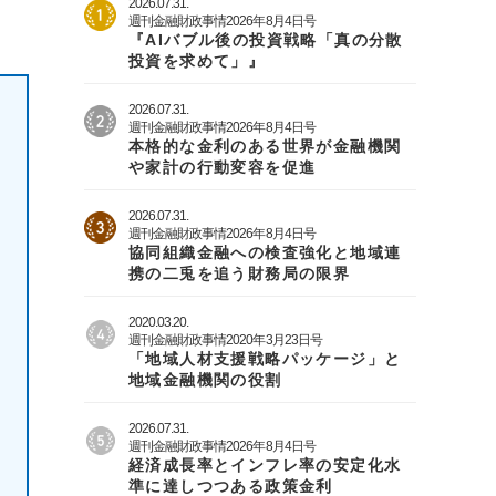
2026.07.31.
週刊金融財政事情2026年8月4日号
『AIバブル後の投資戦略「真の分散
投資を求めて」』
2026.07.31.
週刊金融財政事情2026年8月4日号
本格的な金利のある世界が金融機関
や家計の行動変容を促進
2026.07.31.
週刊金融財政事情2026年8月4日号
協同組織金融への検査強化と地域連
携の二兎を追う財務局の限界
2020.03.20.
週刊金融財政事情2020年3月23日号
「地域人材支援戦略パッケージ」と
地域金融機関の役割
2026.07.31.
週刊金融財政事情2026年8月4日号
経済成長率とインフレ率の安定化水
準に達しつつある政策金利