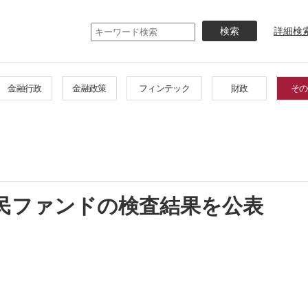
メ
イ
詳細検
ン
コ
ン
テ
金融行政
金融政策
フィンテック
財政
その
ン
ツ
に
移
動
官民ファンドの検査結果を公表