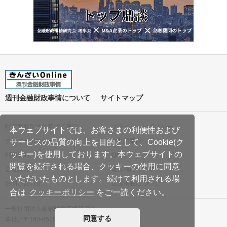
週刊金融財政事情について
サイトマップ
特定商取引法に基づく表記
プライバシーポリシー
本ウェブサイトでは、お客さまの利便性および
クッキーポリシー
ご利用案内
サービスの品質の向上を目的として、Cookie(ク
ッキー)を使用しております。本ウェブサイトの
利用規約
Q&A
閲覧を続行される場合、クッキーの使用に同意
会社案内
著作権について
いただいたものとします。続けて利用される場
お問い合わせ
広告掲載について
合は
クッキーポリシー
をご一読ください。
一般社団法人金融財政事情研究会
同意する
本社／〒160-8519 東京都新宿区南元町19