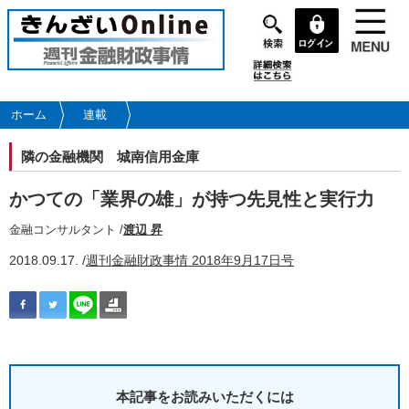
メ
イ
ン
コ
ン
テ
ホーム
連載
ン
ツ
隣の金融機関
城南信用金庫
に
移
かつての「業界の雄」が持つ先見性と実行力
動
金融コンサルタント /
渡辺 昇
2018.09.17. /
週刊金融財政事情 2018年9月17日号
本記事をお読みいただくには