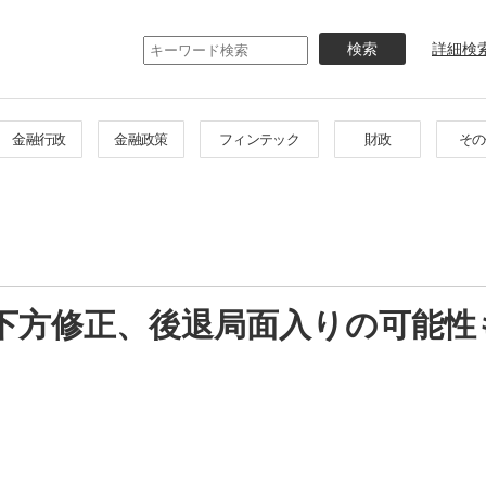
メ
イ
詳細検
ン
コ
ン
テ
金融行政
金融政策
フィンテック
財政
その
ン
ツ
に
移
動
下方修正、後退局面入りの可能性