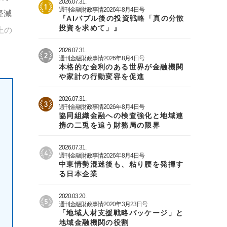
2026.07.31.
週刊金融財政事情2026年8月4日号
軽減
『AIバブル後の投資戦略「真の分散
投資を求めて」』
上の
2026.07.31.
週刊金融財政事情2026年8月4日号
本格的な金利のある世界が金融機関
や家計の行動変容を促進
2026.07.31.
週刊金融財政事情2026年8月4日号
協同組織金融への検査強化と地域連
携の二兎を追う財務局の限界
2026.07.31.
週刊金融財政事情2026年8月4日号
中東情勢混迷後も、粘り腰を発揮す
る日本企業
2020.03.20.
週刊金融財政事情2020年3月23日号
「地域人材支援戦略パッケージ」と
地域金融機関の役割