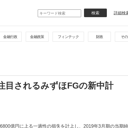
メ
イ
詳細検
ン
コ
ン
テ
金融行政
金融政策
フィンテック
財政
その
ン
ツ
に
移
動
注目されるみずほFGの新中計
6800億円に上る一過性の損失を計上し、2019年3月期の当期