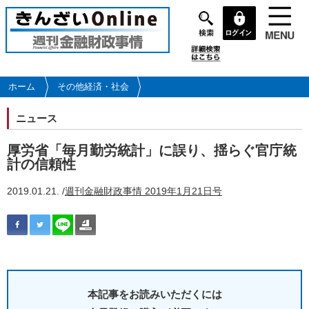
メ
イ
ン
コ
ン
テ
ホーム
その他経済・社会
ン
ツ
ニュース
に
移
厚労省「毎月勤労統計」に誤り、揺らぐ官庁統
動
計の信頼性
2019.01.21. /
週刊金融財政事情 2019年1月21日号
本記事をお読みいただくには