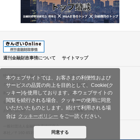
週刊金融財政事情について
サイトマップ
特定商取引法に基づく表記
プライバシーポリシー
本ウェブサイトでは、お客さまの利便性および
クッキーポリシー
ご利用案内
サービスの品質の向上を目的として、Cookie(ク
ッキー)を使用しております。本ウェブサイトの
利用規約
Q&A
閲覧を続行される場合、クッキーの使用に同意
会社案内
著作権について
いただいたものとします。続けて利用される場
お問い合わせ
広告掲載について
合は
クッキーポリシー
をご一読ください。
一般社団法人金融財政事情研究会
同意する
本社／〒160-8519 東京都新宿区南元町19