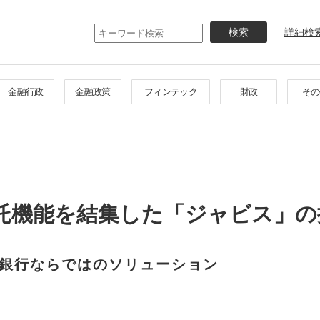
メ
イ
詳細検
ン
コ
ン
テ
金融行政
金融政策
フィンテック
財政
その
ン
ツ
に
移
動
託機能を結集した「ジャビス」の
銀行ならではのソリューション