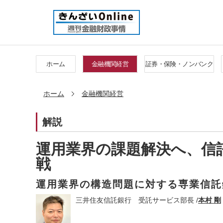
ホーム
金融機関経営
証券・保険・ノンバンク
ホーム
金融機関経営
解説
運用業界の課題解決へ、信
戦
運用業界の構造問題に対する専業信託
三井住友信託銀行 受託サービス部長 /
本村 剛