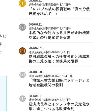
2026.07.31.
週刊金融財政事情2026年8月4日号
『AIバブル後の投資戦略「真の分散
投資を求めて」』
2026.07.31.
週刊金融財政事情2026年8月4日号
本格的な金利のある世界が金融機関
させ
や家計の行動変容を促進
使し
2026.07.31.
に
週刊金融財政事情2026年8月4日号
協同組織金融への検査強化と地域連
携の二兎を追う財務局の限界
2020.03.20.
週刊金融財政事情2020年3月23日号
「地域人材支援戦略パッケージ」と
地域金融機関の役割
2026.07.31.
週刊金融財政事情2026年8月4日号
経済成長率とインフレ率の安定化水
準に達しつつある政策金利