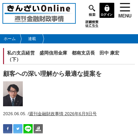
メ
イ
ン
コ
ン
テ
ホーム
連載
ン
ツ
私の支店経営
盛岡信用金庫 都南支店長 田中 康宏
に
（下）
移
動
顧客への深い理解から最適な提案を
2026.06.05. /
週刊金融財政事情 2026年6月9日号