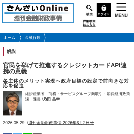
メ
イ
ン
コ
ン
テ
ホーム
金融行政
ン
ツ
解説
に
移
官民を挙げて推進するクレジットカードAPI連
動
携の意義
各主体のメリット実現へ政府目標の設定で前向きな対
応を促進
経済産業省 商務・サービスグループ商取引・消費経済政策
課 課長 /
乃田 昌幸
2026.05.29. /
週刊金融財政事情 2026年6月2日号