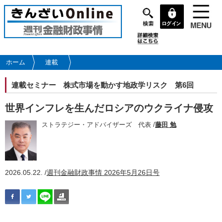
メ
イ
ン
コ
ン
テ
ホーム
連載
ン
ツ
連載セミナー
株式市場を動かす地政学リスク 第6回
に
移
世界インフレを生んだロシアのウクライナ侵攻
動
ストラテジー・アドバイザーズ 代表 /
藤田 勉
2026.05.22. /
週刊金融財政事情 2026年5月26日号