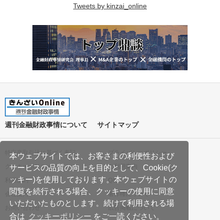
Tweets by kinzai_online
週刊金融財政事情について
サイトマップ
特定商取引法に基づく表記
プライバシーポリシー
本ウェブサイトでは、お客さまの利便性および
クッキーポリシー
ご利用案内
サービスの品質の向上を目的として、Cookie(ク
ッキー)を使用しております。本ウェブサイトの
利用規約
Q&A
閲覧を続行される場合、クッキーの使用に同意
会社案内
著作権について
いただいたものとします。続けて利用される場
お問い合わせ
広告掲載について
合は
クッキーポリシー
をご一読ください。