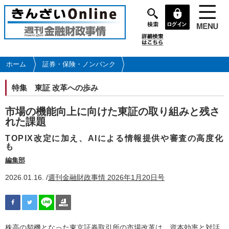
メ
イ
ン
コ
ン
テ
ホーム
証券・保険・ノンバンク
ン
ツ
特集
東証 改革への歩み
に
移
市場の機能向上に向けた東証の取り組みと残さ
動
れた課題
TOPIX改定に加え、AIによる情報提供や審査の高度化
も
編集部
2026.01.16. /
週刊金融財政事情 2026年1月20日号
株高の契機となった東京証券取引所の市場改革は、資本効率と対話