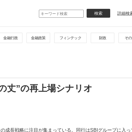
メ
イ
詳細検
ン
コ
ン
テ
金融行政
金融政策
フィンテック
財政
その
ン
ツ
に
移
動
身の丈”の再上場シナリオ
後の成長戦略に注目が集まっている。同行はSBIグループに入っ