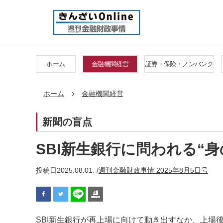
ホーム
金融機関経営
証券・保険・ノンバンク
ホーム
金融機関経営
新聞の盲点
SBI新生銀行に問われる“
投稿日
2025.08.01. /
週刊金融財政事情 2025年8月5日号
SBI新生銀行が再上場に向けて動き出すなか、上場