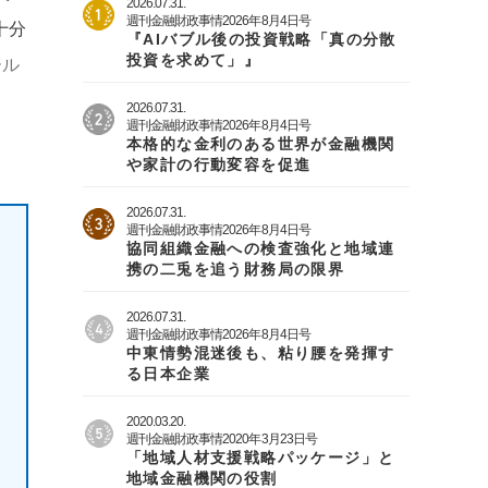
2026.07.31.
週刊金融財政事情2026年8月4日号
十分
『AIバブル後の投資戦略「真の分散
投資を求めて」』
ール
2026.07.31.
週刊金融財政事情2026年8月4日号
本格的な金利のある世界が金融機関
や家計の行動変容を促進
2026.07.31.
週刊金融財政事情2026年8月4日号
協同組織金融への検査強化と地域連
携の二兎を追う財務局の限界
2026.07.31.
週刊金融財政事情2026年8月4日号
中東情勢混迷後も、粘り腰を発揮す
る日本企業
2020.03.20.
週刊金融財政事情2020年3月23日号
「地域人材支援戦略パッケージ」と
地域金融機関の役割