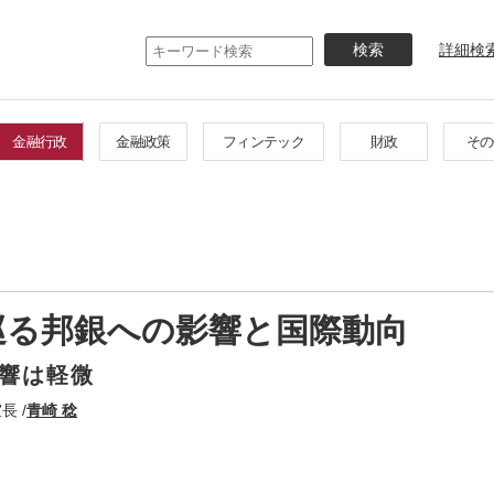
メ
イ
詳細検
ン
コ
ン
テ
金融行政
金融政策
フィンテック
財政
その
ン
ツ
に
移
動
巡る邦銀への影響と国際動向
響は軽微
 /
青崎 稔