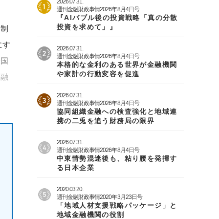
2026.07.31.
週刊金融財政事情2026年8月4日号
『AIバブル後の投資戦略「真の分散
投資を求めて」』
規制
にす
2026.07.31.
週刊金融財政事情2026年8月4日号
米国
本格的な金利のある世界が金融機関
や家計の行動変容を促進
金融
2026.07.31.
週刊金融財政事情2026年8月4日号
協同組織金融への検査強化と地域連
携の二兎を追う財務局の限界
2026.07.31.
週刊金融財政事情2026年8月4日号
中東情勢混迷後も、粘り腰を発揮す
る日本企業
2020.03.20.
週刊金融財政事情2020年3月23日号
「地域人材支援戦略パッケージ」と
地域金融機関の役割