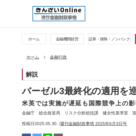
ホーム
金融機関経営
証券・保険・ノンバンク
ホーム
金融行政
解説
バーゼル3最終化の適用を
米英では実施が遅延も国際競争上の影
金融庁 総合政策局 リスク分析総括課 健全性基準室 室長
投稿日
2025.05.30. /
週刊金融財政事情 2025年6月3日号