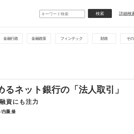
メ
イ
詳細検
ン
コ
ン
テ
金融行政
金融政策
フィンテック
財政
その
ン
ツ
に
移
動
めるネット銀行の「法人取引」
融資にも注力
/
内藤 修