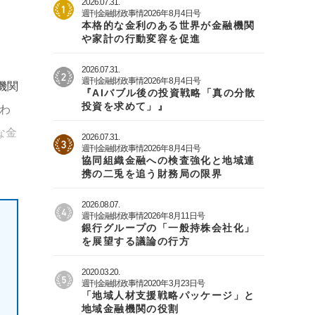
2026.07.31.
週刊金融財政事情2026年8月4日号
本格的な金利のある世界が金融機関
や家計の行動変容を促進
2026.07.31.
週刊金融財政事情2026年8月4日号
機関
『AIバブル後の投資戦略「真の分散
投資を求めて」』
いわ
な金
2026.07.31.
週刊金融財政事情2026年8月4日号
協同組織金融への検査強化と地域連
携の二兎を追う財務局の限界
2026.08.07.
週刊金融財政事情2026年8月11日号
銀行グループの「一般持株会社化」
を展望する議論の行方
2020.03.20.
週刊金融財政事情2020年3月23日号
「地域人材支援戦略パッケージ」と
地域金融機関の役割