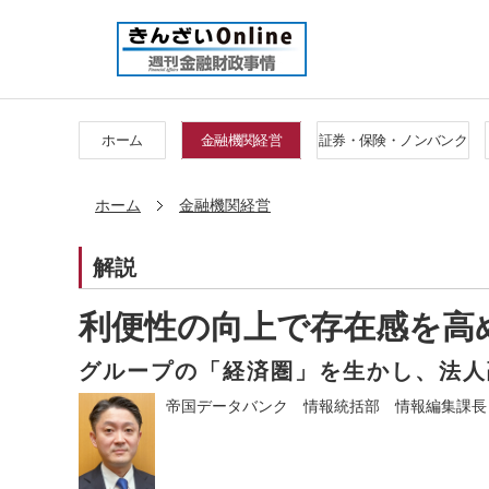
ホーム
金融機関経営
証券・保険・ノンバンク
ホーム
金融機関経営
解説
利便性の向上で存在感を高
グループの「経済圏」を生かし、法人
帝国データバンク 情報統括部 情報編集課長 