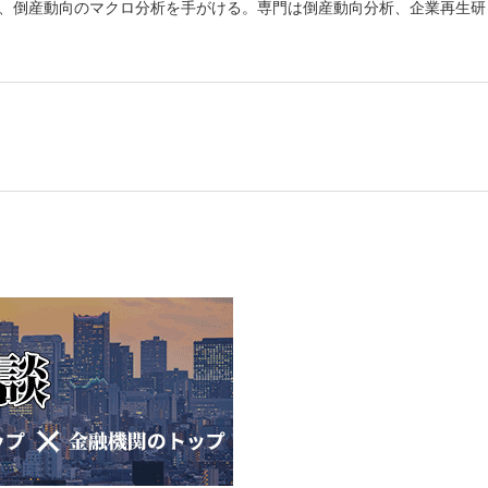
材、倒産動向のマクロ分析を手がける。専門は倒産動向分析、企業再生研