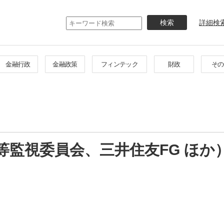
メ
イ
詳細検
ン
コ
ン
テ
金融行政
金融政策
フィンテック
財政
その
ン
ツ
に
移
動
監視委員会、三井住友FG ほか