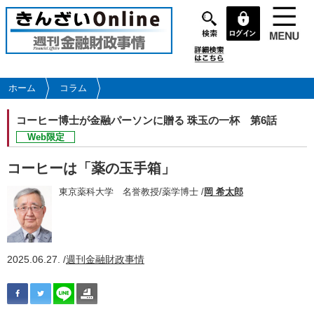
メ
イ
ン
コ
ン
テ
ホーム
コラム
ン
ツ
コーヒー博士が金融パーソンに贈る 珠玉の一杯
第6話
に
Web限定
移
動
コーヒーは「薬の玉手箱」
東京薬科大学 名誉教授/薬学博士 /
岡 希太郎
2025.06.27. /
週刊金融財政事情