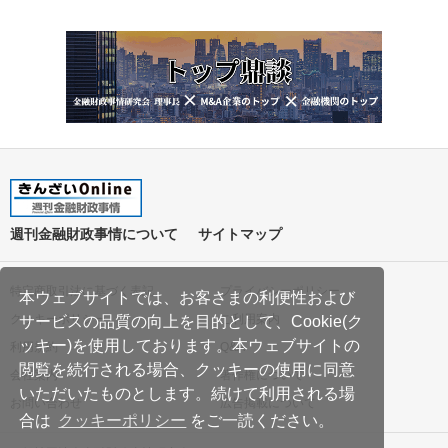
週刊金融財政事情について
サイトマップ
特定商取引法に基づく表記
プライバシーポリシー
本ウェブサイトでは、お客さまの利便性および
クッキーポリシー
ご利用案内
サービスの品質の向上を目的として、Cookie(ク
ッキー)を使用しております。本ウェブサイトの
利用規約
Q&A
閲覧を続行される場合、クッキーの使用に同意
会社案内
著作権について
いただいたものとします。続けて利用される場
お問い合わせ
広告掲載について
合は
クッキーポリシー
をご一読ください。