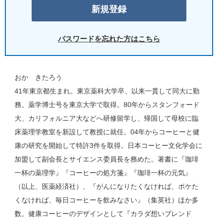
パスワードを忘れた方はこちら
おか きたろう
41年東京都生まれ。東京薬科大学卒、以来一貫して同大に勤
務。薬学博士号を東京大学で取得。80年からスタンフォード
大、カリフォルニア大などへ研修留学し、帰国して母校に臨
床薬理学教室を新設して教授に就任。04年からコーヒーと健
康の研究を開始して特許3件を取得。日本コーヒー文化学会に
加盟して副会長とサイエンス委員長を務めた。著書に『珈琲
一杯の薬理学』『コーヒーの処方箋』『珈琲一杯の元気』
（以上、医薬経済社）、『がんになりたくなければ、ボケた
くなければ、毎日コーヒーを飲みなさい』（集英社）ほか多
数。健康コーヒーのデザインとして『カラダ想いブレンド