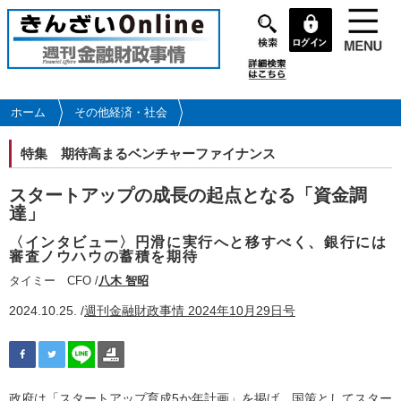
メ
イ
ン
コ
ン
テ
ホーム
その他経済・社会
ン
ツ
特集
期待高まるベンチャーファイナンス
に
移
スタートアップの成長の起点となる「資金調
動
達」
〈インタビュー〉円滑に実行へと移すべく、銀行には
審査ノウハウの蓄積を期待
タイミー CFO /
八木 智昭
2024.10.25. /
週刊金融財政事情 2024年10月29日号
政府は「スタートアップ育成5か年計画」を掲げ、国策としてスター