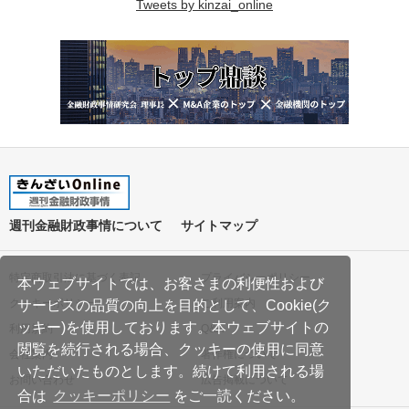
Tweets by kinzai_online
週刊金融財政事情について
サイトマップ
特定商取引法に基づく表記
プライバシーポリシー
本ウェブサイトでは、お客さまの利便性および
クッキーポリシー
ご利用案内
サービスの品質の向上を目的として、Cookie(ク
ッキー)を使用しております。本ウェブサイトの
利用規約
Q&A
閲覧を続行される場合、クッキーの使用に同意
会社案内
著作権について
いただいたものとします。続けて利用される場
お問い合わせ
広告掲載について
合は
クッキーポリシー
をご一読ください。