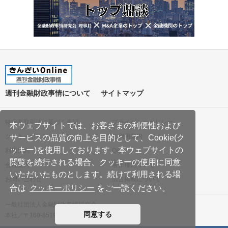
週刊金融財政事情について
サイトマップ
特定商取引法に基づく表記
プライバシーポリシー
本ウェブサイトでは、お客さまの利便性および
クッキーポリシー
ご利用案内
サービスの品質の向上を目的として、Cookie(ク
ッキー)を使用しております。本ウェブサイトの
利用規約
Q&A
閲覧を続行される場合、クッキーの使用に同意
会社案内
著作権について
いただいたものとします。続けて利用される場
お問い合わせ
広告掲載について
合は
クッキーポリシー
をご一読ください。
一般社団法人金融財政事情研究会
同意する
本社／〒160-8519 東京都新宿区南元町19