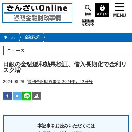
メ
イ
ン
コ
ン
テ
ホーム
金融政策
ン
ツ
ニュース
に
移
日銀の金融緩和効果検証、借入長期化で金利リ
動
スク増
2024.06.28. /
週刊金融財政事情 2024年7月2日号
本記事をお読みいただくには