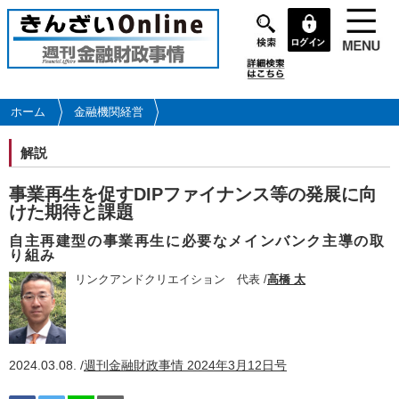
メ
イ
ン
コ
ン
テ
ホーム
金融機関経営
ン
ツ
解説
に
移
事業再生を促すDIPファイナンス等の発展に向
動
けた期待と課題
自主再建型の事業再生に必要なメインバンク主導の取
り組み
リンクアンドクリエイション 代表 /
高橋 太
2024.03.08. /
週刊金融財政事情 2024年3月12日号