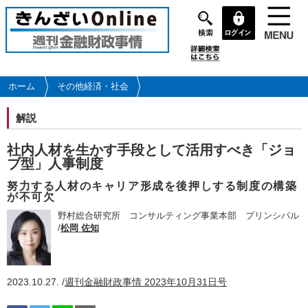
メ
イ
ン
コ
ン
テ
ホーム
その他経済・社会
ン
ツ
解説
に
移
社内人材を生かす手段として活用すべき「ジョ
動
ブ型」人事制度
努力する人材のキャリア形成を後押しする制度の構築
が不可欠
野村総合研究所 コンサルティング事業本部 プリンシパル
/
松岡 佐知
2023.10.27. /
週刊金融財政事情 2023年10月31日号