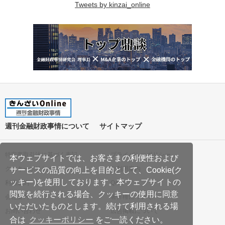
Tweets by kinzai_online
週刊金融財政事情について
サイトマップ
特定商取引法に基づく表記
プライバシーポリシー
本ウェブサイトでは、お客さまの利便性および
クッキーポリシー
ご利用案内
サービスの品質の向上を目的として、Cookie(ク
ッキー)を使用しております。本ウェブサイトの
利用規約
Q&A
閲覧を続行される場合、クッキーの使用に同意
会社案内
著作権について
いただいたものとします。続けて利用される場
お問い合わせ
広告掲載について
合は
クッキーポリシー
をご一読ください。