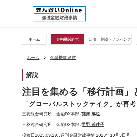
ホーム
金融機関経営
証券・保険・ノンバンク
ホーム
金融機関経営
解説
注目を集める「移行計画」
「グローバルストックテイク」が再考
三菱総合研究所 金融DX本部 /
猪瀬 淳也
三菱総合研究所 金融DX本部 /
早野 莉佳子
投稿日
2023.09.29. /
週刊金融財政事情 2023年10月3日号