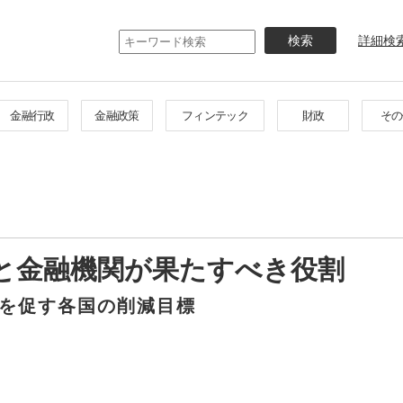
メ
イ
詳細検
ン
コ
ン
テ
金融行政
金融政策
フィンテック
財政
その
ン
ツ
に
移
動
と金融機関が果たすべき役割
を促す各国の削減目標