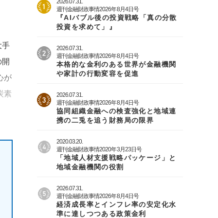
2026.07.31.
週刊金融財政事情2026年8月4日号
『AIバブル後の投資戦略「真の分散
投資を求めて」』
大手
2026.07.31.
週刊金融財政事情2026年8月4日号
の開
本格的な金利のある世界が金融機関
や家計の行動変容を促進
心が
炭素
2026.07.31.
週刊金融財政事情2026年8月4日号
協同組織金融への検査強化と地域連
携の二兎を追う財務局の限界
2020.03.20.
週刊金融財政事情2020年3月23日号
「地域人材支援戦略パッケージ」と
地域金融機関の役割
2026.07.31.
週刊金融財政事情2026年8月4日号
経済成長率とインフレ率の安定化水
準に達しつつある政策金利