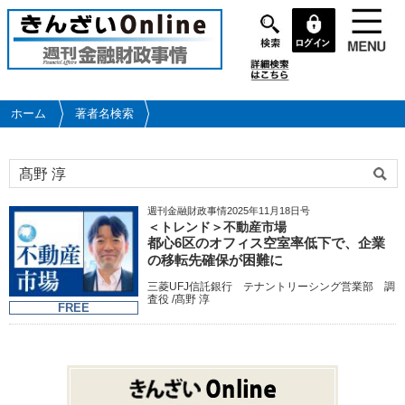
メ
イ
ン
コ
ン
テ
ホーム
著者名検索
ン
ツ
に
移
動
週刊金融財政事情2025年11月18日号
＜トレンド＞不動産市場
都心6区のオフィス空室率低下で、企業
の移転先確保が困難に
三菱UFJ信託銀行 テナントリーシング営業部 調
査役 /髙野 淳
FREE