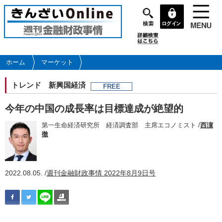
メ
イ
ン
コ
ン
テ
ホーム
マーケット
ン
ツ
トレンド
新興国経済
FREE
に
移
今年の中国の成長率は目標達成が絶望的
動
第一生命経済研究所 経済調査部 主席エコノミスト /
西濵
徹
2022.08.05. /
週刊金融財政事情 2022年8月9日号