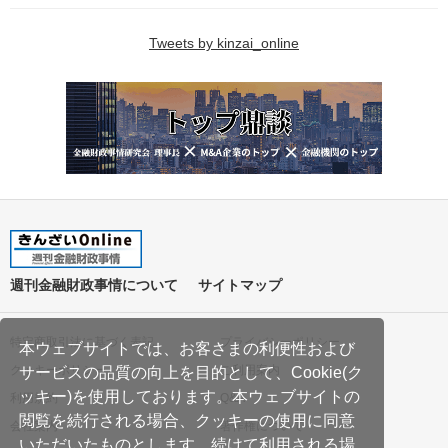
Tweets by kinzai_online
週刊金融財政事情について
サイトマップ
特定商取引法に基づく表記
プライバシーポリシー
本ウェブサイトでは、お客さまの利便性および
クッキーポリシー
ご利用案内
サービスの品質の向上を目的として、Cookie(ク
ッキー)を使用しております。本ウェブサイトの
利用規約
Q&A
閲覧を続行される場合、クッキーの使用に同意
会社案内
著作権について
いただいたものとします。続けて利用される場