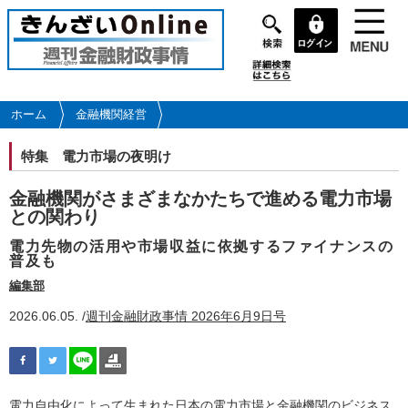
メ
イ
ン
コ
ン
テ
ホーム
金融機関経営
ン
ツ
特集
電力市場の夜明け
に
移
金融機関がさまざまなかたちで進める電力市場
動
との関わり
電力先物の活用や市場収益に依拠するファイナンスの
普及も
編集部
2026.06.05. /
週刊金融財政事情 2026年6月9日号
電力自由化によって生まれた日本の電力市場と金融機関のビジネス