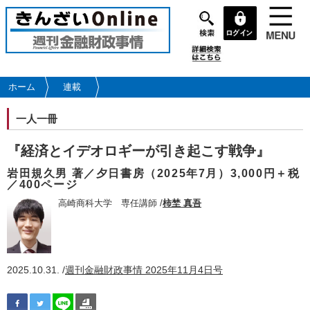
メ
イ
ン
コ
ン
テ
ホーム
連載
ン
ツ
一人一冊
に
移
『経済とイデオロギーが引き起こす戦争』
動
岩田規久男 著／夕日書房（2025年7月）3,000円＋税
／400ページ
高崎商科大学 専任講師 /
柿埜 真吾
2025.10.31. /
週刊金融財政事情 2025年11月4日号