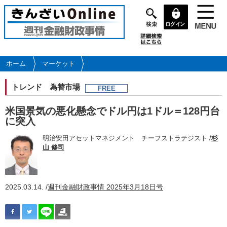
メ
イ
ン
コ
ン
テ
ホーム
マーケット
ン
ツ
トレンド
為替市場
FREE
に
移
米国景気の悪化懸念でドル円は1ドル＝128円台
動
に突入
明治安田アセットマネジメント チーフストラテジスト /
杉
山 修司
2025.03.14. /
週刊金融財政事情 2025年3月18日号