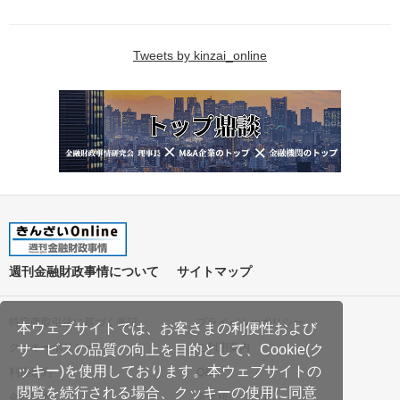
Tweets by kinzai_online
週刊金融財政事情について
サイトマップ
特定商取引法に基づく表記
プライバシーポリシー
本ウェブサイトでは、お客さまの利便性および
クッキーポリシー
ご利用案内
サービスの品質の向上を目的として、Cookie(ク
ッキー)を使用しております。本ウェブサイトの
利用規約
Q&A
閲覧を続行される場合、クッキーの使用に同意
会社案内
著作権について