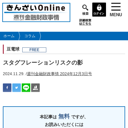
メ
イ
ン
コ
ン
テ
ホーム
コラム
ン
ツ
豆電球
FREE
に
移
スタグフレーションリスクの影
動
2024.11.29. /
週刊金融財政事情 2024年12月3日号
無料
本記事は
ですが、
お読みいただくには