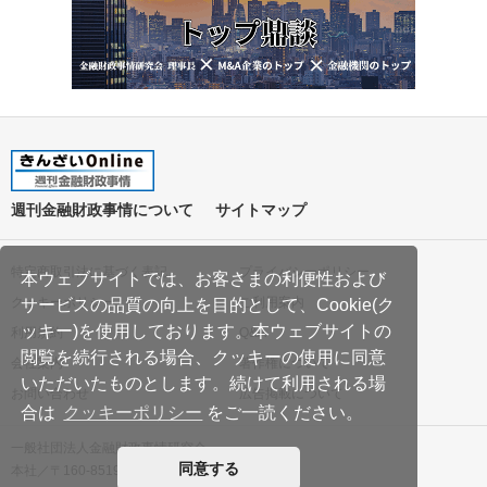
週刊金融財政事情について
サイトマップ
特定商取引法に基づく表記
プライバシーポリシー
本ウェブサイトでは、お客さまの利便性および
クッキーポリシー
ご利用案内
サービスの品質の向上を目的として、Cookie(ク
ッキー)を使用しております。本ウェブサイトの
利用規約
Q&A
閲覧を続行される場合、クッキーの使用に同意
会社案内
著作権について
いただいたものとします。続けて利用される場
お問い合わせ
広告掲載について
合は
クッキーポリシー
をご一読ください。
一般社団法人金融財政事情研究会
同意する
本社／〒160-8519 東京都新宿区南元町19