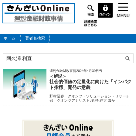
メ
イ
ン
コ
ン
テ
ホーム
著者名検索
ン
ツ
に
移
動
週刊金融財政事情2024年4月30日号
＜解説＞
社会的価値の定量化に向けた「インパク
ト指標」開発の意義
野村証券 クオンツ・ソリューション・リサーチ
部 クオンツアナリスト /倉持 純太 ほか