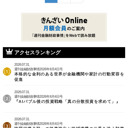
ー
レ
ー
ペ
ジ
ン
ジ
ー
送
ト
ジ
り
ペ
ー
ジ
アクセスランキング
2026.07.31.
週刊金融財政事情2026年8月4日号
本格的な金利のある世界が金融機関や家計の行動変容を
促進
2026.07.31.
週刊金融財政事情2026年8月4日号
『AIバブル後の投資戦略「真の分散投資を求めて」』
2026.07.31.
週刊金融財政事情2026年8月4日号