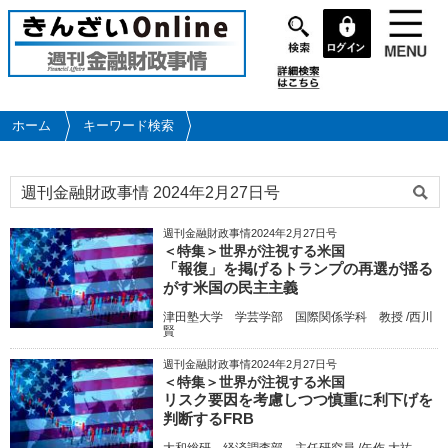
メ
イ
ン
コ
ン
テ
ホーム
キーワード検索
ン
ツ
に
移
動
週刊金融財政事情2024年2月27日号
＜特集＞世界が注視する米国
「報復」を掲げるトランプの再選が揺る
がす米国の民主主義
津田塾大学 学芸学部 国際関係学科 教授 /西川
賢
週刊金融財政事情2024年2月27日号
＜特集＞世界が注視する米国
リスク要因を考慮しつつ慎重に利下げを
判断するFRB
大和総研 経済調査部 主任研究員 /矢作 大祐