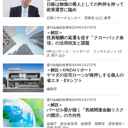
日銀は物価の番人としての矜持を持って
政策運営に臨め
日興リサーチセンター 理事長 /山口 廣秀
週刊金融財政事情2024年2月27日号
＜解説＞
役員報酬の返還を促す「クローバック条
項」の活用状況と課題
HRガバナンス・リーダーズ コンサルタント /小
沢 潤子 ほか
週刊金融財政事情2024年2月27日号
＜解説＞KINZAIリポート
ヤマダの住宅ローンが後押しする個人の
省エネ・EVシフト
編集部
週刊金融財政事情2024年2月27日号
＜解説＞
バーゼル委が描く「気候関連金融リスク
の開示」の方向性
金融庁 総合政策局 総務課 国際室 課長補佐 /
寺村 知芳 ほか