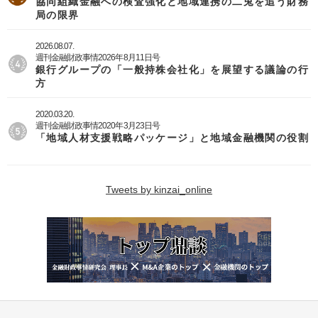
協同組織金融への検査強化と地域連携の二兎を追う財務
局の限界
2026.08.07.
週刊金融財政事情2026年8月11日号
銀行グループの「一般持株会社化」を展望する議論の行
方
2020.03.20.
週刊金融財政事情2020年3月23日号
「地域人材支援戦略パッケージ」と地域金融機関の役割
Tweets by kinzai_online