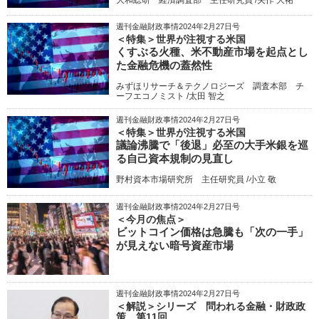
週刊金融財政事情2024年2月27日号
＜特集＞世界が注視する米国
くすぶる火種、米不動産市場を起点とし
た金融危機の蓋然性
みずほリサーチ＆テクノロジーズ 調査本部 チ
ーフエコノミスト /太田 智之
週刊金融財政事情2024年2月27日号
＜特集＞世界が注視する米国
議論沸騰で「後退」必至の大手米銀を巡
る自己資本規制の見直し
野村資本市場研究所 主任研究員 /小立 敬
週刊金融財政事情2024年2月27日号
＜今月の焦点＞
ビットコイン価格は急騰も「次の一手」
が見えない暗号資産市場
週刊金融財政事情2024年2月27日号
＜解説＞シリーズ 問われる金融・財政政
策 第11回