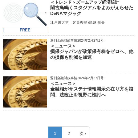
＜トレンド＞ズームアップ経済統計
閑古鳥鳴くスタジアムをよみがえらせた
DeNAマジック
江戸川大学 客員教授 /鳥越 規央
FREE
週刊金融財政事情2024年2月27日号
＜ニュース＞
損保ジャパンが政策保有株をゼロへ、他
の損保も削減を加速
週刊金融財政事情2024年2月27日号
＜ニュース＞
金融相がサステナ情報開示の在り方を諮
問、法改正を視野に検討へ
ペ
1
2
次 ›
カ
ペ
次