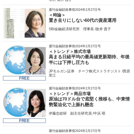
週刊金融財政事情2024年2月27日号
＜時論＞
置き去りにしない60代の資産運用
SBI金融経済研究所 理事長 /政井 貴子
週刊金融財政事情2024年2月27日号
＜トレンド＞株式市場
高まる日経平均の最高値更新期待、年後
半には下押し圧力も
JPモルガン証券 チーフ株式ストラテジスト /西原
里江
FREE
週刊金融財政事情2024年2月27日号
＜トレンド＞商品市場
原油は70ドル台で底堅く推移も、中東情
勢緊迫化で上振れ懸念
伊藤忠総研 副主任研究員 /中浜 萌
FREE
週刊金融財政事情2024年2月27日号