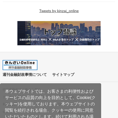
Tweets by kinzai_online
週刊金融財政事情について
サイトマップ
特定商取引法に基づく表記
プライバシーポリシー
本ウェブサイトでは、お客さまの利便性および
クッキーポリシー
ご利用案内
サービスの品質の向上を目的として、Cookie(ク
ッキー)を使用しております。本ウェブサイトの
利用規約
Q&A
閲覧を続行される場合、クッキーの使用に同意
会社案内
著作権について
いただいたものとします。続けて利用される場