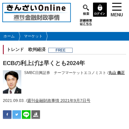
メ
イ
ン
コ
ン
テ
ホーム
マーケット
ン
ツ
トレンド
欧州経済
FREE
に
移
ECBの利上げは早くとも2024年
動
SMBC日興証券 チーフマーケットエコノミスト /
丸山 義正
2021.09.03. /
週刊金融財政事情 2021年9月7日号