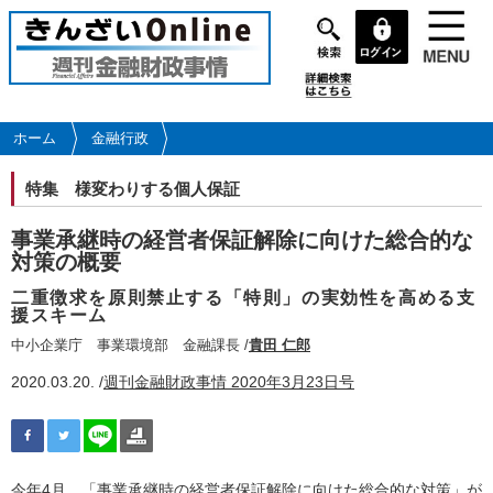
メ
イ
ン
コ
ン
テ
ホーム
金融行政
ン
ツ
特集
様変わりする個人保証
に
移
事業承継時の経営者保証解除に向けた総合的な
動
対策の概要
二重徴求を原則禁止する「特則」の実効性を高める支
援スキーム
中小企業庁 事業環境部 金融課長 /
貴田 仁郎
2020.03.20. /
週刊金融財政事情 2020年3月23日号
今年4月、「事業承継時の経営者保証解除に向けた総合的な対策」が