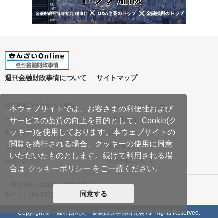
週刊金融財政事情について
サイトマップ
特定商取引法に基づく表記
プライバシーポリシー
本ウェブサイトでは、お客さまの利便性および
クッキーポリシー
ご利用案内
サービスの品質の向上を目的として、Cookie(ク
ッキー)を使用しております。本ウェブサイトの
利用規約
Q&A
閲覧を続行される場合、クッキーの使用に同意
会社案内
著作権について
いただいたものとします。続けて利用される場
お問い合わせ
広告掲載について
合は
クッキーポリシー
をご一読ください。
一般社団法人金融財政事情研究会
同意する
本社／〒160-8519 東京都新宿区南元町19
Copyright © 一般社団法人 金融財政事情研究会 All Rights Reserved.