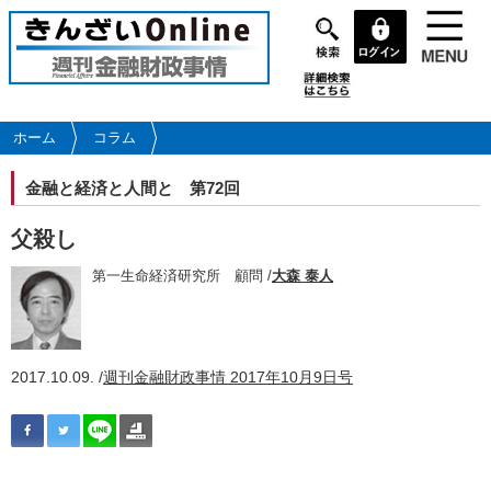
メ
イ
ン
コ
ン
テ
ホーム
コラム
ン
ツ
金融と経済と人間と
第72回
に
移
父殺し
動
第一生命経済研究所 顧問 /
大森 泰人
2017.10.09. /
週刊金融財政事情 2017年10月9日号