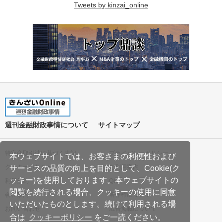
Tweets by kinzai_online
週刊金融財政事情について
サイトマップ
特定商取引法に基づく表記
プライバシーポリシー
本ウェブサイトでは、お客さまの利便性および
クッキーポリシー
ご利用案内
サービスの品質の向上を目的として、Cookie(ク
ッキー)を使用しております。本ウェブサイトの
利用規約
Q&A
閲覧を続行される場合、クッキーの使用に同意
会社案内
著作権について
いただいたものとします。続けて利用される場
お問い合わせ
広告掲載について
合は
クッキーポリシー
をご一読ください。