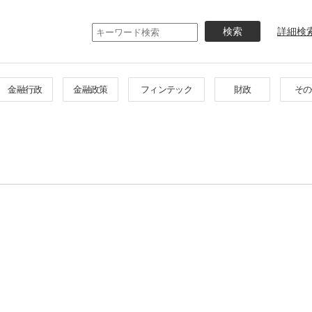
メ
イ
詳細検
ン
コ
ン
テ
金融行政
金融政策
フィンテック
財政
その
ン
ツ
に
移
動