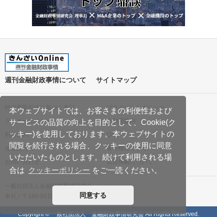
週刊金融財政事情について
サイトマップ
特定商取引法に基づく表記
プライバシーポリシー
本ウェブサイトでは、お客さまの利便性および
クッキーポリシー
ご利用案内
サービスの品質の向上を目的として、Cookie(ク
ッキー)を使用しております。本ウェブサイトの
利用規約
Q&A
閲覧を続行される場合、クッキーの使用に同意
会社案内
著作権について
いただいたものとします。続けて利用される場
お問い合わせ
広告掲載について
合は
クッキーポリシー
をご一読ください。
一般社団法人金融財政事情研究会
同意する
本社／〒160-8519 東京都新宿区南元町19
Copyright © 一般社団法人 金融財政事情研究会 All Rights Reserved.