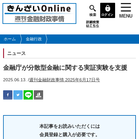
メ
イ
ン
コ
ン
テ
ホーム
金融行政
ン
ツ
ニュース
に
移
金融庁が分散型金融に関する実証実験を支援
動
2025.06.13. /
週刊金融財政事情 2025年6月17日号
本記事をお読みいただくには
会員登録と購入が必要です。