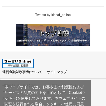
Tweets by kinzai_online
週刊金融財政事情について
サイトマップ
特定商取引法に基づく表記
プライバシーポリシー
本ウェブサイトでは、お客さまの利便性および
クッキーポリシー
ご利用案内
サービスの品質の向上を目的として、Cookie(ク
ッキー)を使用しております。本ウェブサイトの
利用規約
Q&A
閲覧を続行される場合、クッキーの使用に同意
会社案内
著作権について