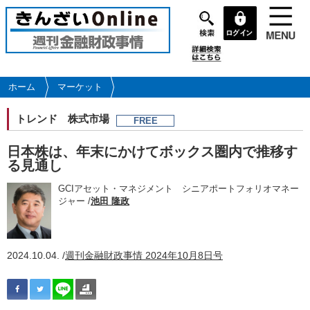
メ
イ
ン
コ
ン
テ
ホーム
マーケット
ン
ツ
トレンド
株式市場
FREE
に
移
日本株は、年末にかけてボックス圏内で推移す
動
る見通し
GCIアセット・マネジメント シニアポートフォリオマネー
ジャー /
池田 隆政
2024.10.04. /
週刊金融財政事情 2024年10月8日号