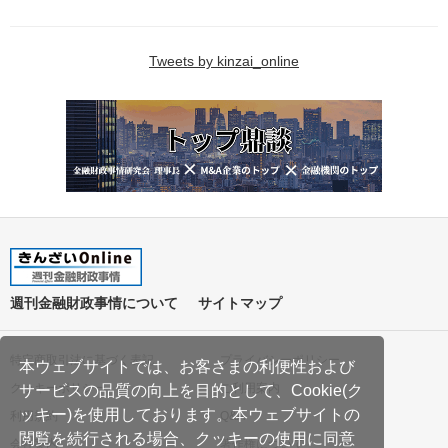
Tweets by kinzai_online
週刊金融財政事情について
サイトマップ
特定商取引法に基づく表記
プライバシーポリシー
本ウェブサイトでは、お客さまの利便性および
クッキーポリシー
ご利用案内
サービスの品質の向上を目的として、Cookie(ク
ッキー)を使用しております。本ウェブサイトの
利用規約
Q&A
閲覧を続行される場合、クッキーの使用に同意
会社案内
著作権について