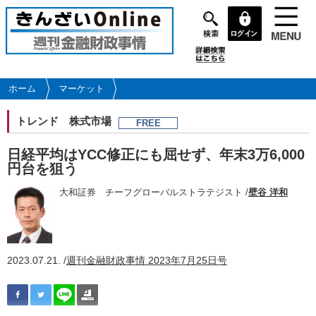
メ
イ
ン
コ
ン
テ
ホーム
マーケット
ン
ツ
トレンド
株式市場
FREE
に
移
日経平均はYCC修正にも屈せず、年末3万6,000
動
円台を狙う
大和証券 チーフグローバルストラテジスト /
壁谷 洋和
2023.07.21. /
週刊金融財政事情 2023年7月25日号