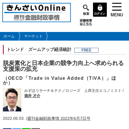
メ
イ
ン
コ
ン
テ
ホーム
マーケット
ン
ツ
トレンド
ズームアップ経済統計
FREE
に
移
脱炭素化と日本企業の競争力向上へ求められる
動
支援策の拡充
（OECD「Trade in Value Added（TiVA）」ほ
か）
みずほリサーチ＆テクノロジーズ 上席主任エコノミスト /
酒井 才介
2022.06.03. /
週刊金融財政事情 2022年6月7日号