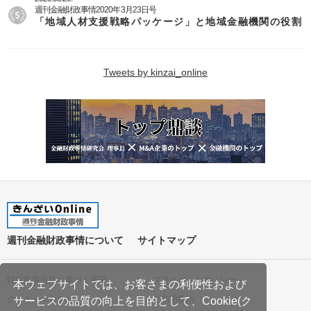
週刊金融財政事情2020年3月23日号
「地域人材支援戦略パッケージ」と地域金融機関の役割
Tweets by kinzai_online
週刊金融財政事情について
サイトマップ
特定商取引法に基づく表記
プライバシーポリシー
本ウェブサイトでは、お客さまの利便性および
クッキーポリシー
ご利用案内
サービスの品質の向上を目的として、Cookie(ク