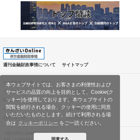
週刊金融財政事情について
サイトマップ
特定商取引法に基づく表記
プライバシーポリシー
本ウェブサイトでは、お客さまの利便性および
クッキーポリシー
ご利用案内
サービスの品質の向上を目的として、Cookie(ク
ッキー)を使用しております。本ウェブサイトの
利用規約
Q&A
閲覧を続行される場合、クッキーの使用に同意
会社案内
著作権について
いただいたものとします。続けて利用される場
お問い合わせ
広告掲載について
合は
クッキーポリシー
をご一読ください。
一般社団法人金融財政事情研究会
同意する
本社／〒160-8519 東京都新宿区南元町19