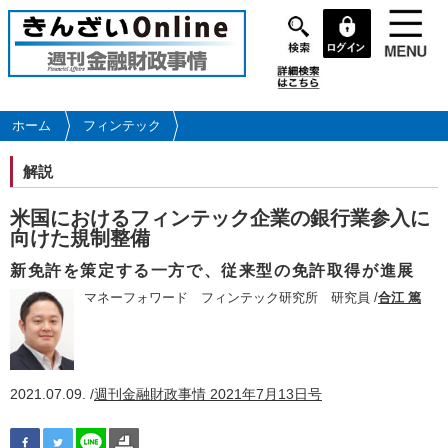
メ
イ
ン
コ
ン
テ
ホーム
フィンテック
ン
ツ
解説
に
移
米国におけるフィンテック企業の銀行業参入に
動
向けた規制整備
新免許を策定する一方で、従来型の免許取得が進展
マネーフォワード フィンテック研究所 研究員 /
合江 篤
2021.07.09. /
週刊金融財政事情 2021年7月13日号