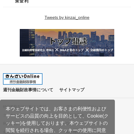
策金利
Tweets by kinzai_online
週刊金融財政事情について
サイトマップ
特定商取引法に基づく表記
プライバシーポリシー
本ウェブサイトでは、お客さまの利便性および
クッキーポリシー
ご利用案内
サービスの品質の向上を目的として、Cookie(ク
ッキー)を使用しております。本ウェブサイトの
利用規約
Q&A
閲覧を続行される場合、クッキーの使用に同意
会社案内
著作権について