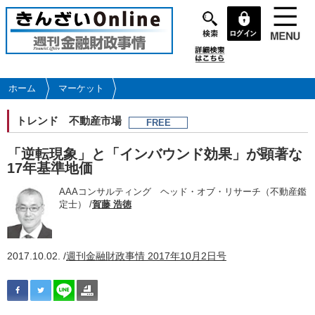
メ
イ
ン
コ
ン
テ
ホーム
マーケット
ン
ツ
トレンド
不動産市場
FREE
に
移
「逆転現象」と「インバウンド効果」が顕著な
動
17年基準地価
AAAコンサルティング ヘッド・オブ・リサーチ（不動産鑑
定士） /
賀藤 浩徳
2017.10.02. /
週刊金融財政事情 2017年10月2日号